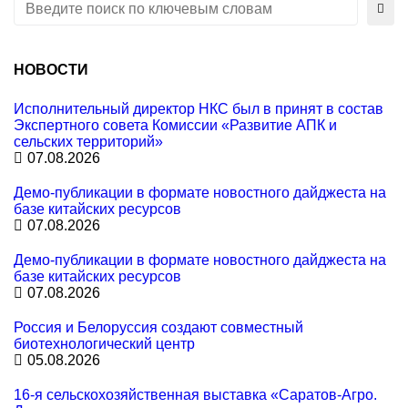
S
e
a
r
c
НОВОСТИ
h
f
Исполнительный директор НКС был в принят в состав
o
Экспертного совета Комиссии «Развитие АПК и
r
сельских территорий»
:
07.08.2026
Демо-публикации в формате новостного дайджеста на
базе китайских ресурсов
07.08.2026
Демо-публикации в формате новостного дайджеста на
базе китайских ресурсов
07.08.2026
Россия и Белоруссия создают совместный
биотехнологический центр
05.08.2026
16-я сельскохозяйственная выставка «Саратов-Агро.