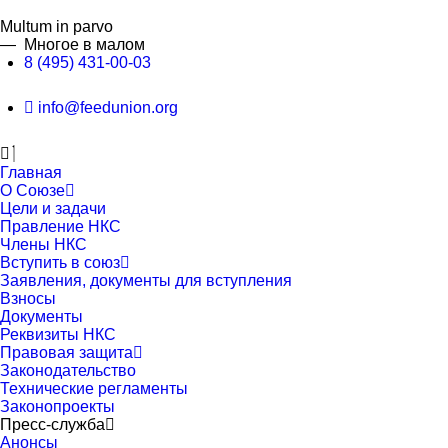
П
е
Multum in parvo
р
— Многое в малом
е
8 (495) 431-00-03
й
т
info@feedunion.org
и
к
к
о
Главная
н
О Союзе
т
Цели и задачи
е
Правление НКС
н
Члены НКС
т
Вступить в союз
у
Заявления, документы для вступления
Взносы
Документы
Реквизиты НКС
Правовая защита
Законодательство
Технические регламенты
Законопроекты
Пресс-служба
Анонсы